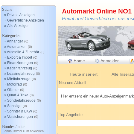
Suche
Automarkt Online NO1
» Private Anzeigen
Privat und Gewerblich bei uns in
» Gewerbliche Anzeigen
» Alle Anzeigen
Kategorien
» Anhänger
(0)
» Automarken
(0)
» Autoteile & Zubehör
(0)
» Export & Import
(0)
Home
Anmelden
» Finanzierungen
(0)
» Kettenfahrzeug
(0)
» Leasingfahrzeug
(0)
Heute inseriert
Alle Inserat
» Mietfahrzeuge
(0)
Neu und Aktuell
» Motorrad
(0)
» Oltimer
(0)
» Quad & Trike
(0)
Hier entseht ein neuer Auto-Anzeigenmark
» Sonderfahrzeuge
(0)
» Sonstige
(0)
» Sprinter & LKW
(0)
Top Angebote
» Versicherungen
(0)
Bundesländer
Landauswahl zum anklicken