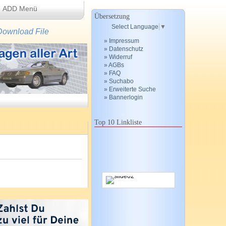
ADD Menü
Übersetzung
Select Language
▼
 Download File
» Impressum
» Datenschutz
» Widerruf
» AGBs
» FAQ
» Suchabo
» Erweiterte Suche
» Bannerlogin
Top 10 Linkliste