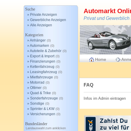
Suche
Automarkt Onl
» Private Anzeigen
Privat und Gewerblich
» Gewerbliche Anzeigen
» Alle Anzeigen
Kategorien
» Anhänger
(0)
» Automarken
(0)
» Autoteile & Zubehör
(0)
» Export & Import
(0)
Home
Anme
» Finanzierungen
(0)
» Kettenfahrzeug
(0)
» Leasingfahrzeug
(0)
» Mietfahrzeuge
(0)
» Motorrad
(0)
FAQ
» Oltimer
(0)
» Quad & Trike
(0)
» Sonderfahrzeuge
Infos im Admin eintragen
(0)
» Sonstige
(0)
» Sprinter & LKW
(0)
» Versicherungen
(0)
Bundesländer
Landauswahl zum anklicken