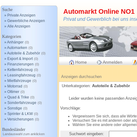
Suche
Automarkt Online NO1
» Private Anzeigen
Privat und Gewerblich bei uns in
» Gewerbliche Anzeigen
» Alle Anzeigen
Kategorien
» Anhänger
(0)
» Automarken
(0)
» Autoteile & Zubehör
(0)
» Export & Import
(0)
Home
Anmelden
» Finanzierungen
(0)
» Kettenfahrzeug
(0)
» Leasingfahrzeug
(0)
Anzeigen durchsuchen
» Mietfahrzeuge
(0)
Unterkategorien:
Autoteile & Zubehör
» Motorrad
(0)
» Oltimer
(0)
» Quad & Trike
(0)
Leider wurden keine passenden Anzei
» Sonderfahrzeuge
(0)
Vorschläge:
» Sonstige
(0)
» Sprinter & LKW
(0)
Vergewissern Sie sich, dass alle Wörter
» Versicherungen
(0)
Versuchen Sie es mit anderen oder al
Wählen Sie eine andere oder allgemei
Bundesländer
Suchwort eingeben:
Landauswahl zum anklicken